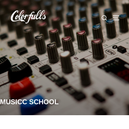
コ
ン
検
サイド
テ
索
ン
対
ツ
象:
へ
ス
キ
ッ
プ
MUSICC SCHOOL